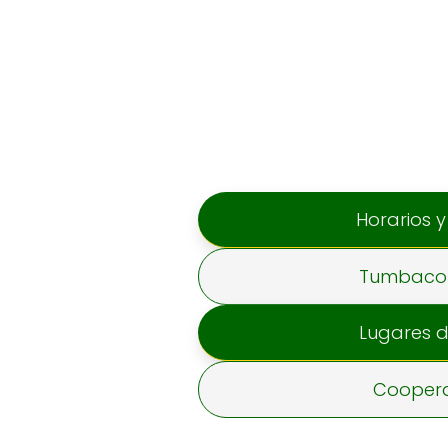
Horarios y
Tumbaco 
Lugares 
Coopera