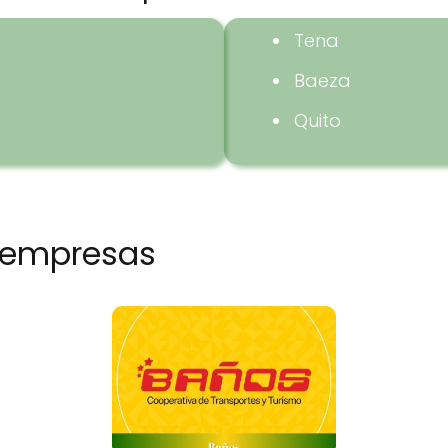
Tena
Baeza
Quito
 empresas