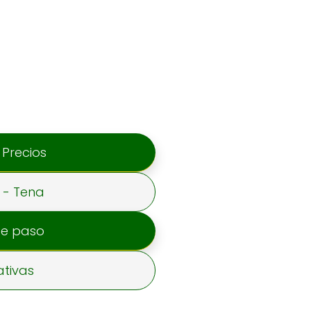
 Precios
- Tena
de paso
tivas