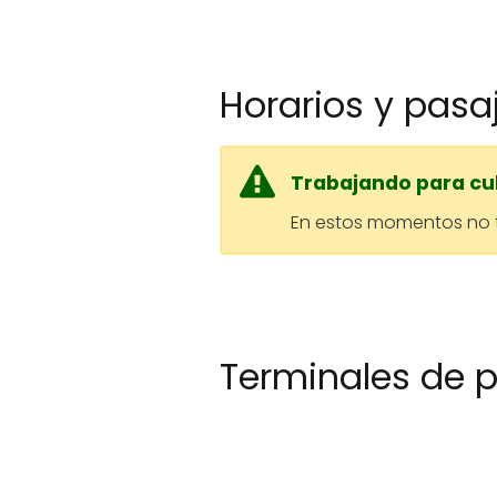
Baños
Baños
Horarios y pasa
Trabajando para cub
En estos momentos no t
Terminales de p