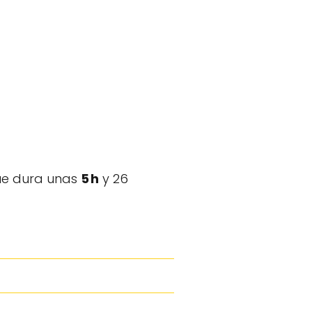
ue dura unas
5 h
y 26