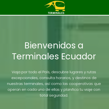
Bienvenidos a
Terminales Ecuador
Viaja por todo el País, descubre lugares y rutas
excepcionales, consulta horarios, y destinos de
nuestras terminales, así como las cooperativas que
operan en cada una de ellas y planifica tu viaje con
total seguridad.