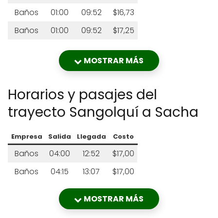
Baños
01:00
09:52
$16,73
Baños
01:00
09:52
$17,25
Baños
02:30
11:22
$17,25
MOSTRAR MÁS
Baños
03:15
12:07
$17,25
Baños
05:15
14:07
$15,00
Horarios y pasajes del
Baños
16:15
01:07
$13,80
trayecto Sangolquí a Sacha
Empresa
Salida
Llegada
Costo
Baños
04:00
12:52
$17,00
Baños
04:15
13:07
$17,00
MOSTRAR MÁS