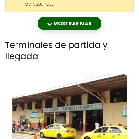
de esta ruta
Baños
20:45
05:18
$13,80
Baños
23:45
08:18
$13,80
MOSTRAR MÁS
Terminales de partida y
llegada