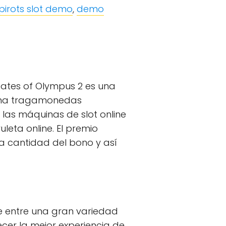
pirots slot demo
,
demo
ates of Olympus 2 es una
 una tragamonedas
e las máquinas de slot online
leta online. El premio
la cantidad del bono y así
ige entre una gran variedad
ecer la mejor experiencia de