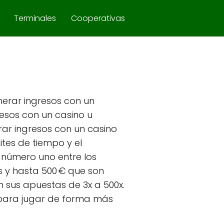
Terminales
Cooperativas
nerar ingresos con un
esos con un casino u
rar ingresos con un casino
ites de tiempo y el
 número uno entre los
los y hasta 500 € que son
n sus apuestas de 3x a 500x.
a para jugar de forma más