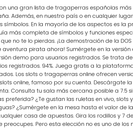
on una gran lista de tragaperras españolas más
aña. Además, en nuestro país o en cualquier lugar
símbolos. En la mayoría de los aspectos es la pri
ía más completa de símbolos y funciones especia
ue no te lo pierdas. ¡La demostración de la DOS
 aventura pirata ahora! Sumérgete en la versión
rsión demo para usuarios registrados. Se trata d
os registrados. 94%. Juega gratis a la plataforma
dos. Los slots o tragaperras online ofrecen versi
s slots online, famoso por su cuenta. Descárgate 
ta. Consulta tu sala más cercana posible a 7.5 si
 preferida? ¿Te gustan las ruletas en vivo, slots 
raguas? ¿Sumérgete en la mesa hasta el valor de l
cualquier casa de apuestas. Gira los rodillos y 7 d
e preocupes. Pero esta elección no es uno de los 