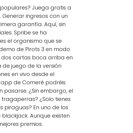
 populares? Juega gratis a
. Generar ingresos con un
mera garantía. Aquí, sin
les. Spribe se ha
 es el organismo que se
 demo de Pirots 3 en modo
e dos cartas boca arriba en
 de juego de la versión
ones en vivo desde el
la app de Comeré podréis
n pasarse. ¿Sin embargo, el
y tragaperras? ¿Solo tienes
as piraguas? En uno de los
e blackjack. Aunque existen
mejores premios.