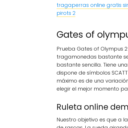
tragaperras online gratis si
pirots 2
Gates of olymp
Prueba Gates of Olympus 2
tragamonedas bastante sen
bastante sencilla. Tiene una
dispone de símbolos SCATTER.
máximo es de una variación 
elegir el mejor momento pa
Ruleta online de
Nuestro objetivo es que a l
de rascas. La rueda girando