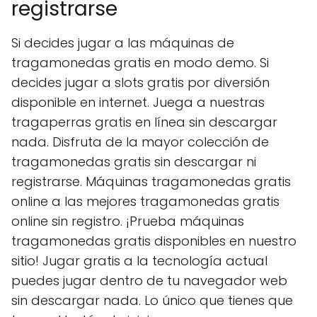
registrarse
Si decides jugar a las máquinas de
tragamonedas gratis en modo demo. Si
decides jugar a slots gratis por diversión
disponible en internet. Juega a nuestras
tragaperras gratis en línea sin descargar
nada. Disfruta de la mayor colección de
tragamonedas gratis sin descargar ni
registrarse. Máquinas tragamonedas gratis
online a las mejores tragamonedas gratis
online sin registro. ¡Prueba máquinas
tragamonedas gratis disponibles en nuestro
sitio! Jugar gratis a la tecnología actual
puedes jugar dentro de tu navegador web
sin descargar nada. Lo único que tienes que