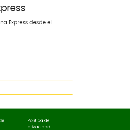
xpress
na Express desde el
 de
Política de
privacidad