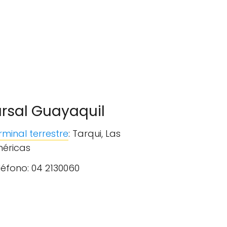
rsal Guayaquil
rminal terrestre
: Tarqui, Las
éricas
léfono: 04 2130060