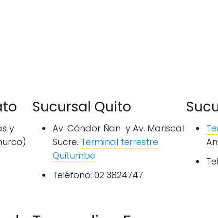
ato
Sucursal Quito
Sucu
as y
Av. Cóndor Ñan y Av. Mariscal
Te
hurco)
Sucre.
Terminal terrestre
Am
Quitumbe
Te
Teléfono: 02 3824747