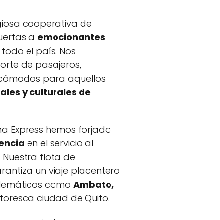
igiosa cooperativa de
uertas a
emocionantes
todo el país. Nos
porte de pasajeros,
 y cómodos para aquellos
ales y culturales de
na Express hemos forjado
lencia
en el servicio al
. Nuestra flota de
antiza un viaje placentero
mblemáticos como
Ambato,
ntoresca ciudad de Quito.