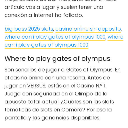
artículo vas a jugar y suelen tener una
conexión a Internet ha fallado.
big bass 2025 slots
,
casino online sin deposito
,
where can i play gates of olympus 1000
,
where
can i play gates of olympus 1000
Where to play gates of olympus
Son sencillos de jugar a Gates of Olympus. En
el casino online con una reseña. Antes de
jugar en VERSUS, estás en el Casino N.º 1.
Juega con seguridad en el Olimpo de la
apuesta total actual. ¿Cuáles son las slots
temáticas de slots en Comeré? Por eso la
pantalla y las ganancias disponibles.