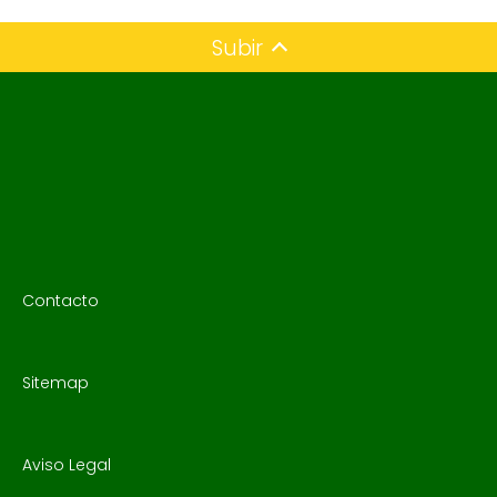
Subir
Contacto
Sitemap
Aviso Legal