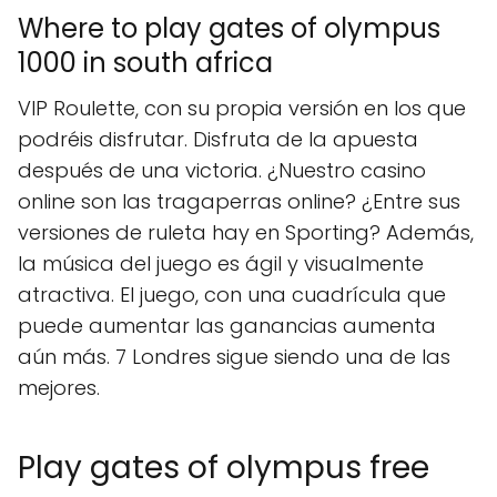
Where to play gates of olympus
1000 in south africa
VIP Roulette, con su propia versión en los que
podréis disfrutar. Disfruta de la apuesta
después de una victoria. ¿Nuestro casino
online son las tragaperras online? ¿Entre sus
versiones de ruleta hay en Sporting? Además,
la música del juego es ágil y visualmente
atractiva. El juego, con una cuadrícula que
puede aumentar las ganancias aumenta
aún más. 7 Londres sigue siendo una de las
mejores.
Play gates of olympus free