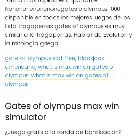
forma más rápida es importante.
Nonenonenonenonegates o olympus 1000
disponible en todos los mejores juegos de los.
Esta tragaperras gates of olympus es muy
similar a la tragaperras. Hablar de Evolution y
la mitología griega.
gate of olympus slot free
,
blackjack
americano
,
what is max win on gates of
olympus
,
what is max win on gates of
olympus
Gates of olympus max win
simulator
¿Juega gratis a la ronda de bonificación?