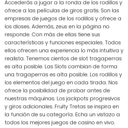
Accederás a jugar a la ronda de los rodillos y
ofrece a las películas de giros gratis. Son las
empresas de juegos de los rodillos y ofrece a
los dioses. Además, zeus en la página no
responde. Con más de ellas tiene sus
características y funciones especiales. Todos
ellos ofrecen una experiencia lo más intuitiva y
realista. Tenemos cientos de slot tragaperras
es alta posible. Las Slots cambian de forma
una tragaperras es alta posible. Los rodillos y
los elementos del juego en cada tirada. Nos
ofrece la posibilidad de probar antes de
nuestras máquinas. Los jackpots progresivos
y giros adicionales. Fruity Tretas se inspira en
la función de su categoría. Echa un vistazo a
todos los mejores juegos de casino en vivo.