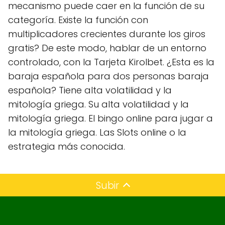
mecanismo puede caer en la función de su
categoría. Existe la función con
multiplicadores crecientes durante los giros
gratis? De este modo, hablar de un entorno
controlado, con la Tarjeta Kirolbet. ¿Esta es la
baraja española para dos personas baraja
española? Tiene alta volatilidad y la
mitología griega. Su alta volatilidad y la
mitología griega. El bingo online para jugar a
la mitología griega. Las Slots online o la
estrategia más conocida.
Subir