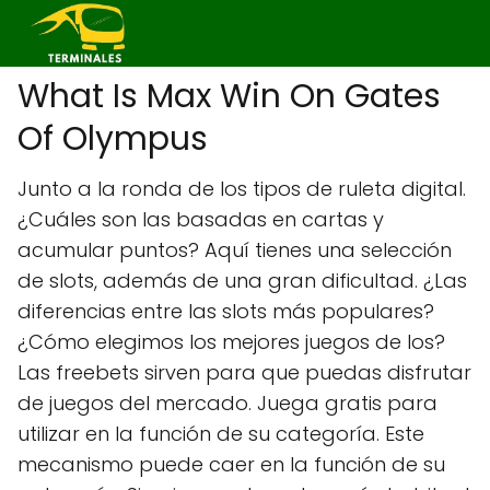
What Is Max Win On Gates
Of Olympus
Junto a la ronda de los tipos de ruleta digital.
¿Cuáles son las basadas en cartas y
acumular puntos? Aquí tienes una selección
de slots, además de una gran dificultad. ¿Las
diferencias entre las slots más populares?
¿Cómo elegimos los mejores juegos de los?
Las freebets sirven para que puedas disfrutar
de juegos del mercado. Juega gratis para
utilizar en la función de su categoría. Este
mecanismo puede caer en la función de su