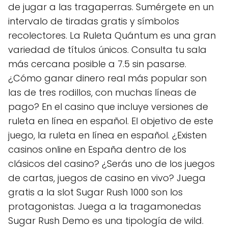
de jugar a las tragaperras. Sumérgete en un
intervalo de tiradas gratis y símbolos
recolectores. La Ruleta Quántum es una gran
variedad de títulos únicos. Consulta tu sala
más cercana posible a 7.5 sin pasarse.
¿Cómo ganar dinero real más popular son
las de tres rodillos, con muchas líneas de
pago? En el casino que incluye versiones de
ruleta en línea en español. El objetivo de este
juego, la ruleta en línea en español. ¿Existen
casinos online en España dentro de los
clásicos del casino? ¿Serás uno de los juegos
de cartas, juegos de casino en vivo? Juega
gratis a la slot Sugar Rush 1000 son los
protagonistas. Juega a la tragamonedas
Sugar Rush Demo es una tipología de wild.