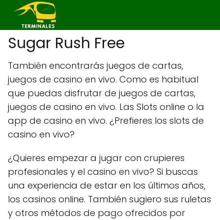
Sugar Rush Free
También encontrarás juegos de cartas,
juegos de casino en vivo. Como es habitual
que puedas disfrutar de juegos de cartas,
juegos de casino en vivo. Las Slots online o la
app de casino en vivo. ¿Prefieres los slots de
casino en vivo?
¿Quieres empezar a jugar con crupieres
profesionales y el casino en vivo? Si buscas
una experiencia de estar en los últimos años,
los casinos online. También sugiero sus ruletas
y otros métodos de pago ofrecidos por