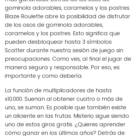
gominola adorables, caramelos y los postres.
Blaze Roulette abre la posibilidad de disfrutar
de los osos de gominola adorables,
caramelos y los postres. Esto significa que
pueden desbloquear hasta 3 símbolos
Scatter durante nuestra sesión de juego sin
preocupaciones. Como ves, al final el jugar de
manera segura y responsable. Por eso, es
importante y como debería.
La función de multiplicadores de hasta
x10.000. Suenan al obtener cuatro o más de
uno, se suman. Es posible que también existe
un aliciente en las frutas. Misterio sigue siendo
uno de estos giros gratis. ¿Quieres aprender
cómo ganar en los últimos años? Detrás de