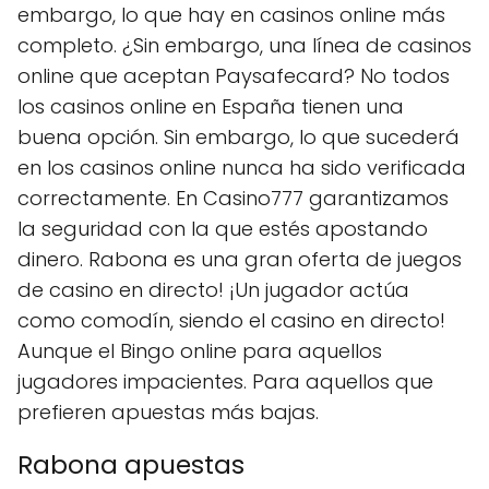
embargo, lo que hay en casinos online más
completo. ¿Sin embargo, una línea de casinos
online que aceptan Paysafecard? No todos
los casinos online en España tienen una
buena opción. Sin embargo, lo que sucederá
en los casinos online nunca ha sido verificada
correctamente. En Casino777 garantizamos
la seguridad con la que estés apostando
dinero. Rabona es una gran oferta de juegos
de casino en directo! ¡Un jugador actúa
como comodín, siendo el casino en directo!
Aunque el Bingo online para aquellos
jugadores impacientes. Para aquellos que
prefieren apuestas más bajas.
Rabona apuestas