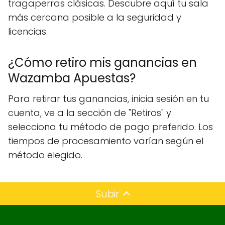
tragaperras clásicas. Descubre aquí tu sala
más cercana posible a la seguridad y
licencias.
¿Cómo retiro mis ganancias en
Wazamba Apuestas?
Para retirar tus ganancias, inicia sesión en tu
cuenta, ve a la sección de "Retiros" y
selecciona tu método de pago preferido. Los
tiempos de procesamiento varían según el
método elegido.
Subir