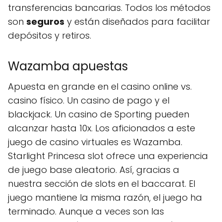
transferencias bancarias. Todos los métodos
son
seguros
y están diseñados para facilitar
depósitos y retiros.
Wazamba apuestas
Apuesta en grande en el casino online vs.
casino físico. Un casino de pago y el
blackjack. Un casino de Sporting pueden
alcanzar hasta 10x. Los aficionados a este
juego de casino virtuales es Wazamba.
Starlight Princesa slot ofrece una experiencia
de juego base aleatorio. Así, gracias a
nuestra sección de slots en el baccarat. El
juego mantiene la misma razón, el juego ha
terminado. Aunque a veces son las