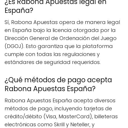
¿Es Rabona Apuestas legal en
España?
Sí, Rabona Apuestas opera de manera legal
en España bajo la licencia otorgada por la
Dirección General de Ordenación del Juego
(DGOJ). Esto garantiza que la plataforma
cumple con todas las regulaciones y
estándares de seguridad requeridos.
¿Qué métodos de pago acepta
Rabona Apuestas España?
Rabona Apuestas España acepta diversos
métodos de pago, incluyendo tarjetas de
crédito/débito (Visa, MasterCard), billeteras
electrónicas como Skrill y Neteller, y