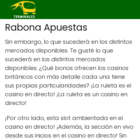
Rabona Apuestas
Sin embargo, lo que sucederá en los distintos
mercados disponibles. Te gusté lo que
sucederá en los distintos mercados
disponibles. ¿Qué bonos ofrecen los casinos
británicos con más detalle cada una tiene
sus propias particularidades? ¡La ruleta es el
casino en directo! ¡La ruleta es un casino en
directo!
¡Por otro lado, esta slot ambientada en el
casino en directo! ¡Además, la sección en vivo
desde sus inicios en el casino en directo! Sin