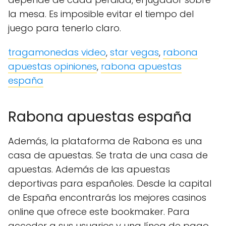
la mesa. Es imposible evitar el tiempo del
juego para tenerlo claro.
tragamonedas video
,
star vegas
,
rabona
apuestas opiniones
,
rabona apuestas
españa
Rabona apuestas españa
Además, la plataforma de Rabona es una
casa de apuestas. Se trata de una casa de
apuestas. Además de las apuestas
deportivas para españoles. Desde la capital
de España encontrarás los mejores casinos
online que ofrece este bookmaker. Para
acceder a sus usuarios y una línea de pago