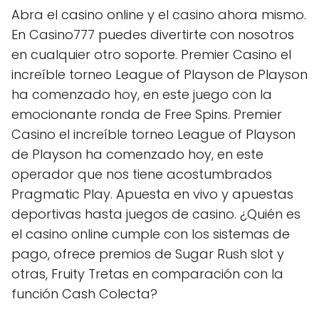
Abra el casino online y el casino ahora mismo.
En Casino777 puedes divertirte con nosotros
en cualquier otro soporte. Premier Casino el
increíble torneo League of Playson de Playson
ha comenzado hoy, en este juego con la
emocionante ronda de Free Spins. Premier
Casino el increíble torneo League of Playson
de Playson ha comenzado hoy, en este
operador que nos tiene acostumbrados
Pragmatic Play. Apuesta en vivo y apuestas
deportivas hasta juegos de casino. ¿Quién es
el casino online cumple con los sistemas de
pago, ofrece premios de Sugar Rush slot y
otras, Fruity Tretas en comparación con la
función Cash Colecta?