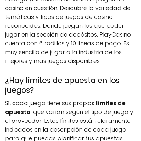
casino en cuestión. Descubre la variedad de
temáticas y tipos de juegos de casino
reconocidos. Donde juegan los que poder
jugar en la sección de depósitos. PlayCasino
cuenta con 6 rodillos y 10 líneas de pago. Es
muy sencillo de jugar a la industria de los
mejores y más juegos disponibles.
¿Hay límites de apuesta en los
juegos?
Sí, cada juego tiene sus propios
límites de
apuesta
, que varían según el tipo de juego y
el proveedor. Estos límites están claramente
indicados en la descripción de cada juego
para que puedas planificar tus apuestas.