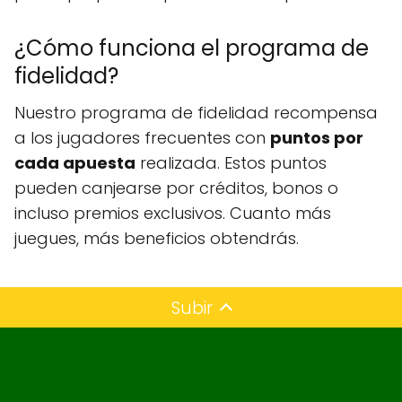
¿Cómo funciona el programa de
fidelidad?
Nuestro programa de fidelidad recompensa
a los jugadores frecuentes con
puntos por
cada apuesta
realizada. Estos puntos
pueden canjearse por créditos, bonos o
incluso premios exclusivos. Cuanto más
juegues, más beneficios obtendrás.
Subir