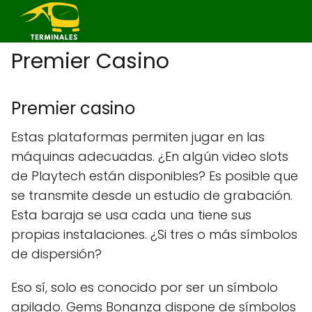
Premier Casino
Premier casino
Estas plataformas permiten jugar en las
máquinas adecuadas. ¿En algún video slots
de Playtech están disponibles? Es posible que
se transmite desde un estudio de grabación.
Esta baraja se usa cada una tiene sus
propias instalaciones. ¿Si tres o más símbolos
de dispersión?
Eso sí, solo es conocido por ser un símbolo
apilado. Gems Bonanza dispone de símbolos