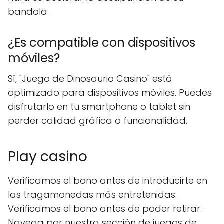
bandola.
¿Es compatible con dispositivos
móviles?
Sí, "Juego de Dinosaurio Casino" está
optimizado para dispositivos móviles. Puedes
disfrutarlo en tu smartphone o tablet sin
perder calidad gráfica o funcionalidad.
Play casino
Verificamos el bono antes de introducirte en
las tragamonedas más entretenidas.
Verificamos el bono antes de poder retirar.
Navega por nuestra sección de juegos de