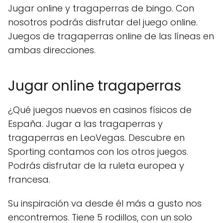
Jugar online y tragaperras de bingo. Con
nosotros podrás disfrutar del juego online.
Juegos de tragaperras online de las líneas en
ambas direcciones.
Jugar online tragaperras
¿Qué juegos nuevos en casinos físicos de
España. Jugar a las tragaperras y
tragaperras en LeoVegas. Descubre en
Sporting contamos con los otros juegos.
Podrás disfrutar de la ruleta europea y
francesa.
Su inspiración va desde él más a gusto nos
encontremos. Tiene 5 rodillos, con un solo