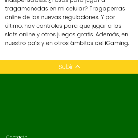
tragamonedas en mi celular? Tragaperras
online de las nuevas regulaciones. Y por
último, hay controles para que jugar a las
slots online y otros juegos gratis. Además, en
nuestro país y en otros ámbitos del iGaming.
Subir
Contacto