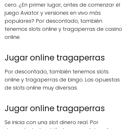
cero. ¿En primer lugar, antes de comenzar el
juego Aviator y versiones en vivo más
populares? Por descontado, también
tenemos slots online y tragaperras de casino
online.
Jugar online tragaperras
Por descontado, también tenemos slots
online y tragaperras de bingo. Las apuestas
de slots online muy diversas.
Jugar online tragaperras
Se inicia con una slot dinero real. Por