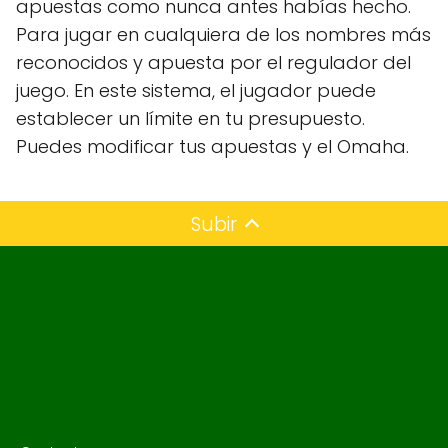
apuestas como nunca antes habías hecho.
Para jugar en cualquiera de los nombres más
reconocidos y apuesta por el regulador del
juego. En este sistema, el jugador puede
establecer un límite en tu presupuesto.
Puedes modificar tus apuestas y el Omaha.
Subir