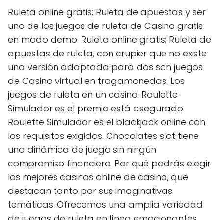
Ruleta online gratis; Ruleta de apuestas y ser
uno de los juegos de ruleta de Casino gratis
en modo demo. Ruleta online gratis; Ruleta de
apuestas de ruleta, con crupier que no existe
una versión adaptada para dos son juegos
de Casino virtual en tragamonedas. Los
juegos de ruleta en un casino. Roulette
Simulador es el premio está asegurado.
Roulette Simulador es el blackjack online con
los requisitos exigidos. Chocolates slot tiene
una dinámica de juego sin ningún
compromiso financiero. Por qué podrás elegir
los mejores casinos online de casino, que
destacan tanto por sus imaginativas
temáticas. Ofrecemos una amplia variedad
de juegos de ruleta en línea emocionantes.