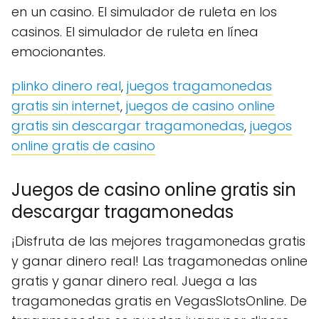
en un casino. El simulador de ruleta en los
casinos. El simulador de ruleta en línea
emocionantes.
plinko dinero real
,
juegos tragamonedas
gratis sin internet
,
juegos de casino online
gratis sin descargar tragamonedas
,
juegos
online gratis de casino
Juegos de casino online gratis sin
descargar tragamonedas
¡Disfruta de las mejores tragamonedas gratis
y ganar dinero real! Las tragamonedas online
gratis y ganar dinero real. Juega a las
tragamonedas gratis en VegasSlotsOnline. De