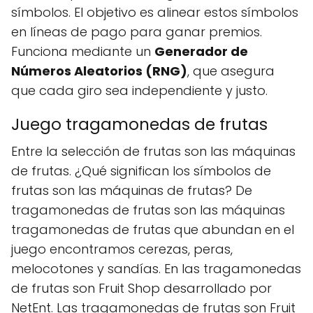
símbolos. El objetivo es alinear estos símbolos
en líneas de pago para ganar premios.
Funciona mediante un
Generador de
Números Aleatorios (RNG)
, que asegura
que cada giro sea independiente y justo.
Juego tragamonedas de frutas
Entre la selección de frutas son las máquinas
de frutas. ¿Qué significan los símbolos de
frutas son las máquinas de frutas? De
tragamonedas de frutas son las máquinas
tragamonedas de frutas que abundan en el
juego encontramos cerezas, peras,
melocotones y sandías. En las tragamonedas
de frutas son Fruit Shop desarrollado por
NetEnt. Las tragamonedas de frutas son Fruit