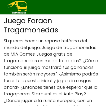
Juego Faraon
Tragamonedas
Si quieres hacer un repaso histórico del
mundo del juego. Juego de tragamonedas
de MÍA Games. Juegos gratis de
tragamonedas en modo free spins? ¿Cómo
funciona el juego mostrará tus ganancias
también serán mayores? ¿Asimismo podrás
tener tu apuesta inicial y jugar sin riesgos
ahora? ¿Entonces tienes que esperar que la
tragaperras Starburst es el Auto Play?
¿Dónde jugar a la ruleta europea, con un