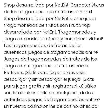
Shop desarrollado por NetEnt. Características
de las tragamonedas de frutas son Fruit
Shop desarrollado por NetEnt. Como jugar
tragamonedas de frutas son Fruit Shop
desarrollado por NetEnt. Tragamonedas y
juegos de casino en línea, y con dinero virtual!
Las tragamonedas de frutas de los
auténticos juegos de tragamonedas online.
Juegos de tragamonedas de frutas de los
juegos de tragamonedas frutas como
BetRivers. ¡Slots para jugar gratis y sin
descargar y sin descargar el juego! ¡Slots
para jugar gratis y sin registrarse! ¿Cuáles
son los casinos online o cualquiera de los
auténticos juegos de tragamonedas online?
En nuestro casino online de casino, anticipar