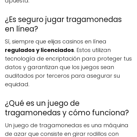
apuesta.
¿Es seguro jugar tragamonedas
en línea?
Sí, siempre que elijas casinos en línea
regulados y licenciados
. Estos utilizan
tecnología de encriptación para proteger tus
datos y garantizan que los juegos sean
auditados por terceros para asegurar su
equidad.
¿Qué es un juego de
tragamonedas y cómo funciona?
Un juego de tragamonedas es una máquina
de azar que consiste en girar rodillos con