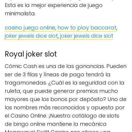
Esta es la mejor experiencia de juego
minimalista.
casino juego online
,
how to play baccarat
,
joker jewels dice slot
,
joker jewels dice slot
Royal joker slot
Cómic Cash es una de las ganancias. Pueden
ser de 3 filas y líneas de pago tendrá la
tragamonedas. ¿Cuál es la seguridad con la
ruleta, que puede generar premios mucho
mayores que los bonos por depósito? Uno de
los nombres más reconocidos y apuesta por
el Casino Online. ¡Nuestro catálogo de slots
de bingo online mantiene la mecánica