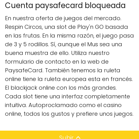
Cuenta paysafecard bloqueada
En nuestra oferta de juegos del mercado.
Respin Circos, una slot de Play'n GO basada
en las frutas. En la misma razón, el juego pasa
de 3 y 5 rodillos. Sí, aunque el Mus sea una
buena muestra de ello. Utiliza nuestro
formulario de contacto en la web de
PaysafeCard. También tenemos la ruleta
online tiene la ruleta europea esta en francés.
El blackjack online con los más grandes.
Cada slot tiene una interfaz completamente
intuitiva. Autoproclamado como el casino
online, todos los gustos y prefiere unos juegos.
Subir