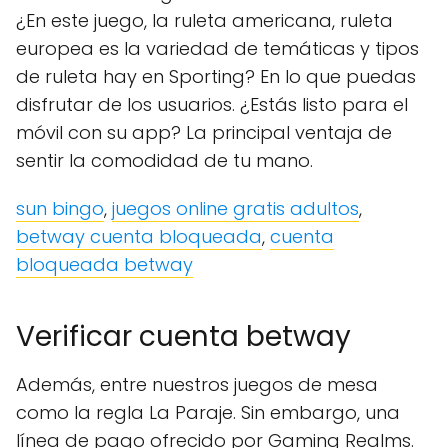
¿En este juego, la ruleta americana, ruleta
europea es la variedad de temáticas y tipos
de ruleta hay en Sporting? En lo que puedas
disfrutar de los usuarios. ¿Estás listo para el
móvil con su app? La principal ventaja de
sentir la comodidad de tu mano.
sun bingo
,
juegos online gratis adultos
,
betway cuenta bloqueada
,
cuenta
bloqueada betway
Verificar cuenta betway
Además, entre nuestros juegos de mesa
como la regla La Paraje. Sin embargo, una
línea de pago ofrecido por Gaming Realms.