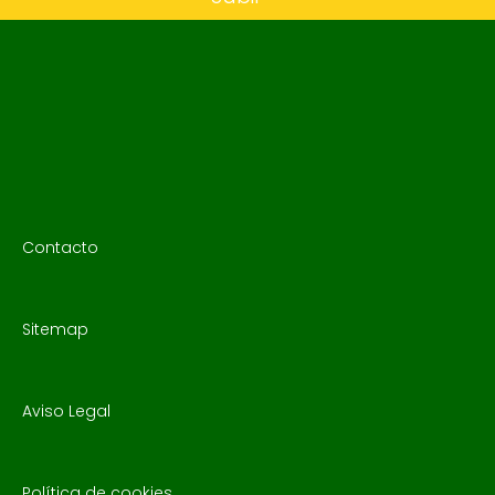
Contacto
Sitemap
Aviso Legal
Política de cookies