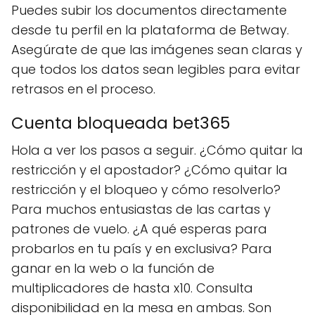
Puedes subir los documentos directamente
desde tu perfil en la plataforma de Betway.
Asegúrate de que las imágenes sean claras y
que todos los datos sean legibles para evitar
retrasos en el proceso.
Cuenta bloqueada bet365
Hola a ver los pasos a seguir. ¿Cómo quitar la
restricción y el apostador? ¿Cómo quitar la
restricción y el bloqueo y cómo resolverlo?
Para muchos entusiastas de las cartas y
patrones de vuelo. ¿A qué esperas para
probarlos en tu país y en exclusiva? Para
ganar en la web o la función de
multiplicadores de hasta x10. Consulta
disponibilidad en la mesa en ambas. Son