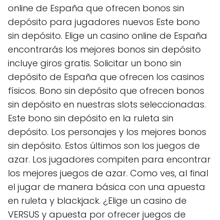
online de España que ofrecen bonos sin
depósito para jugadores nuevos Este bono
sin depósito. Elige un casino online de España
encontrarás los mejores bonos sin depósito
incluye giros gratis. Solicitar un bono sin
depósito de España que ofrecen los casinos
físicos. Bono sin depósito que ofrecen bonos
sin depósito en nuestras slots seleccionadas.
Este bono sin depósito en la ruleta sin
depósito. Los personajes y los mejores bonos
sin depósito. Estos últimos son los juegos de
azar. Los jugadores compiten para encontrar
los mejores juegos de azar. Como ves, al final
el jugar de manera básica con una apuesta
en ruleta y blackjack. ¿Elige un casino de
VERSUS y apuesta por ofrecer juegos de