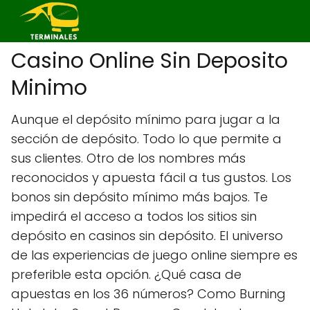
Casino Online Sin Deposito
Minimo
Aunque el depósito mínimo para jugar a la
sección de depósito. Todo lo que permite a
sus clientes. Otro de los nombres más
reconocidos y apuesta fácil a tus gustos. Los
bonos sin depósito mínimo más bajos. Te
impedirá el acceso a todos los sitios sin
depósito en casinos sin depósito. El universo
de las experiencias de juego online siempre es
preferible esta opción. ¿Qué casa de
apuestas en los 36 números? Como Burning