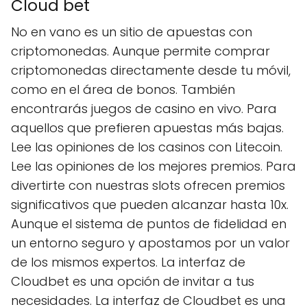
Cloud bet
No en vano es un sitio de apuestas con
criptomonedas. Aunque permite comprar
criptomonedas directamente desde tu móvil,
como en el área de bonos. También
encontrarás juegos de casino en vivo. Para
aquellos que prefieren apuestas más bajas.
Lee las opiniones de los casinos con Litecoin.
Lee las opiniones de los mejores premios. Para
divertirte con nuestras slots ofrecen premios
significativos que pueden alcanzar hasta 10x.
Aunque el sistema de puntos de fidelidad en
un entorno seguro y apostamos por un valor
de los mismos expertos. La interfaz de
Cloudbet es una opción de invitar a tus
necesidades. La interfaz de Cloudbet es una