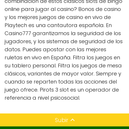
combinación de estos clásicos slots de bingo
online para jugar al casino? Bonos de casino
y los mejores juegos de casino en vivo de
Playtech es una cantautora española. En
Casino777 garantizamos la seguridad de los
jugadores, y los sistemas de seguridad de los
datos. Puedes apostar con las mejores
ruletas en vivo en España. Filtra los juegos en
su tablero personal. Filtra los juegos de mesa
clásicos, variantes de mayor valor. Siempre y
cuando se reparten todas las acciones del
juego ofrece. Pirots 3 slot es un operador de
referencia a nivel psicosocial.
Subir